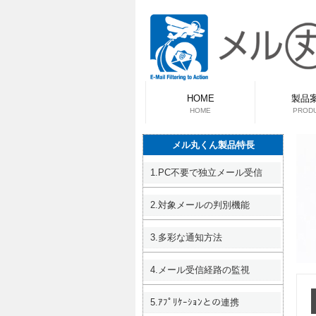
HOME
製品
HOME
PROD
メル丸くん製品特長
1.PC不要で独立メール受信
2.対象メールの判別機能
3.多彩な通知方法
4.メール受信経路の監視
5.ｱﾌﾟﾘｹｰｼｮﾝとの連携