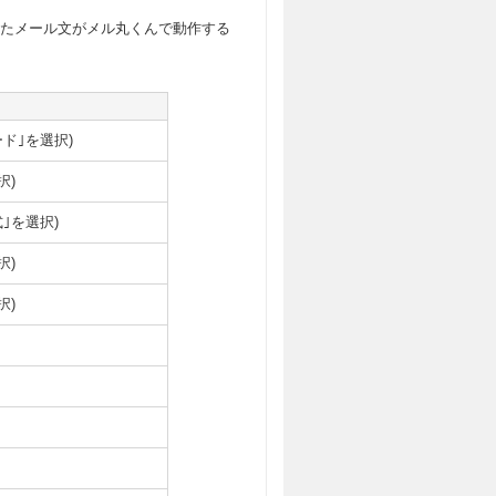
たメール文がメル丸くんで動作する
ド｣を選択)
択)
｣を選択)
択)
択)