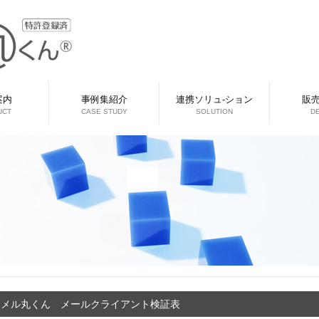
案内
事例集紹介
連携ソリュ-ション
販
UCT
CASE STUDY
SOLUTION
D
メル丸くん メールクライアント検証表