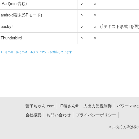
iPad(mini含む)
○
○
android端末(SPモード)
○
○
becky!
○
○ (｢テキスト形式｣を選
Thunderbird
○
○
※1 その他、多くのメールクライアントが対応しています
警子ちゃん.com
IT積さん®
入出力監視制御
パワーマネ
会社概要
お問い合わせ
プライバシーポリシー
メル丸くん®は株