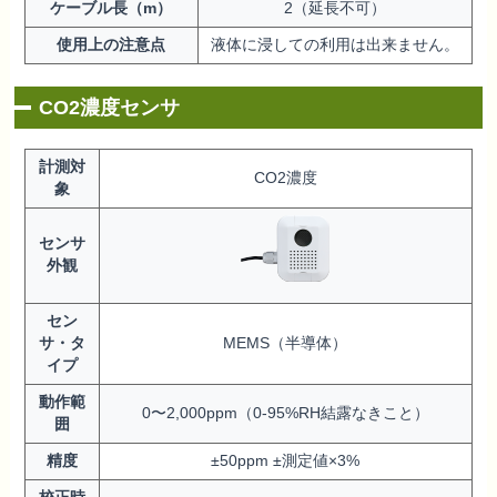
ケーブル長（m）
2（延長不可）
使用上の注意点
液体に浸しての利用は出来ません。
CO2濃度センサ
計測対
CO2濃度
象
センサ
外観
セン
サ・タ
MEMS（半導体）
イプ
動作範
0〜2,000ppm（0-95%RH結露なきこと）
囲
精度
±50ppm ±測定値×3%