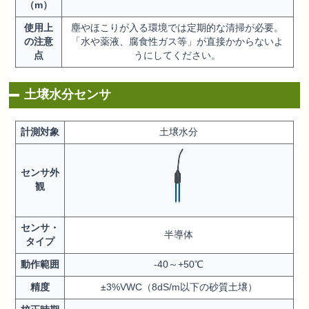
（m）
使用上
塵やほこりが入る環境では定期的な清掃が必要。
の注意
「水や薬液、腐食性ガス等」が直接かからないよ
点
うにしてください。
土壌水分センサ
計測対象
土壌水分
センサ外
観
センサ・
半導体
タイプ
動作範囲
-40～+50℃
精度
±3%VWC（8dS/m以下の砂質土壌）