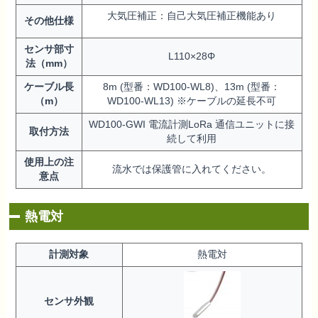
大気圧補正：自己大気圧補正機能あり
その他仕様
センサ部寸
L110×28Φ
法（mm）
ケーブル長
8m (型番：WD100-WL8)、13m (型番：
（m）
WD100-WL13) ※ケーブルの延長不可
WD100-GWI 電流計測LoRa 通信ユニットに接
取付方法
続して利用
使用上の注
流水では保護管に入れてください。
意点
熱電対
計測対象
熱電対
センサ外観