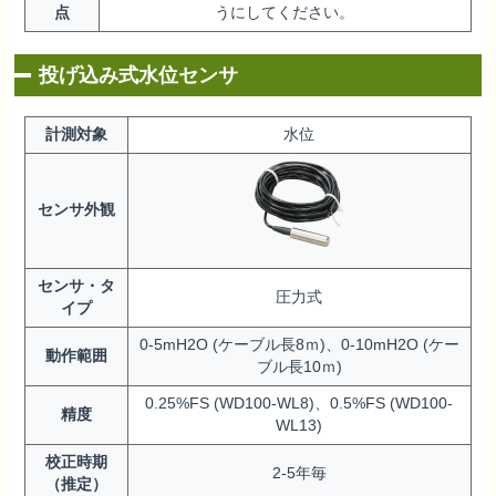
点
うにしてください。
投げ込み式水位センサ
計測対象
水位
センサ外観
センサ・タ
圧力式
イプ
0-5mH2O (ケーブル長8ｍ)、0-10mH2O (ケー
動作範囲
ブル長10ｍ)
0.25%FS (WD100-WL8)、0.5%FS (WD100-
精度
WL13)
校正時期
2-5年毎
（推定）