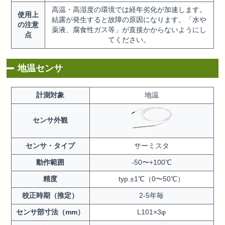
高温・高湿度の環境では経年劣化が加速します。
使用上
結露が発生すると故障の原因になります。「水や
の注意
薬液、腐食性ガス等」が直接かからないようにし
点
てください。
地温センサ
計測対象
地温
センサ外観
センサ・タイプ
サーミスタ
動作範囲
-50〜+100℃
精度
typ.±1℃（0〜50℃）
校正時期（推定）
2-5年毎
センサ部寸法（mm）
L101×3φ