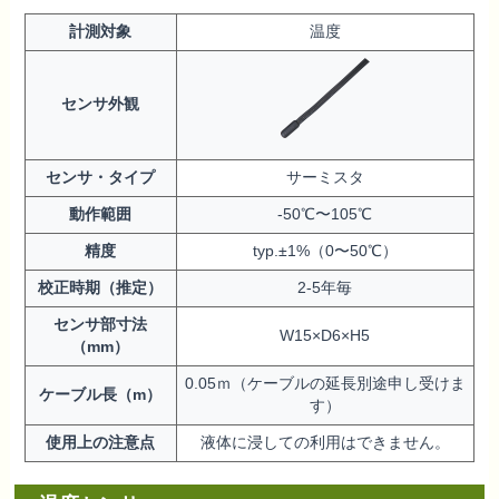
計測対象
温度
センサ外観
センサ・タイプ
サーミスタ
動作範囲
-50℃〜105℃
精度
typ.±1%（0〜50℃）
校正時期（推定）
2-5年毎
センサ部寸法
W15×D6×H5
（mm）
0.05ｍ（ケーブルの延長別途申し受けま
ケーブル長（m）
す）
使用上の注意点
液体に浸しての利用はできません。