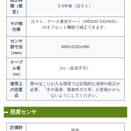
校正時
期（推
2-5年毎（注※１）
定）
注※１：データ通信サーバ（WD100-S32/N32）
その他
のオフセット機能で補正できます。
仕様
センサ
部寸法
W60×D30×H80
（mm）
ケーブ
ル長
2ｍ（延長不可）
（m）
使用上
塵やほこりが入る環境では定期的な清掃や校正が
の注意
必要。「水や薬液、腐食性ガス等」が直接かから
点
ないようにしてください。
照度センサ
計測対
照度