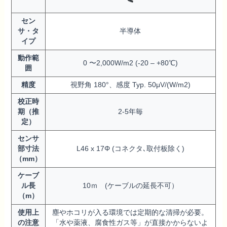
セン
サ・タ
半導体
イプ
動作範
0 〜2,000W/m2 (-20 – +80℃)
囲
精度
視野角 180°、感度 Typ. 50μV/(W/m2)
校正時
期（推
2-5年毎
定）
センサ
部寸法
L46 x 17Φ (コネクタ､取付板除く)
（mm）
ケーブ
ル長
10ｍ (ケーブルの延長不可）
（m）
使用上
塵やホコリが入る環境では定期的な清掃が必要。
の注意
「水や薬液、腐食性ガス等」が直接かからないよ