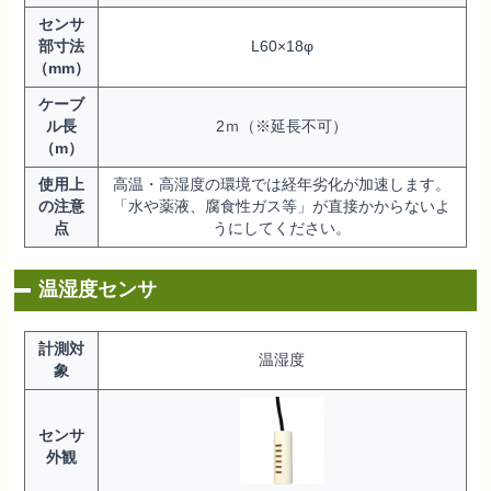
センサ
部寸法
L60×18φ
（mm）
ケーブ
ル長
2ｍ（※延長不可）
（m）
使用上
高温・高湿度の環境では経年劣化が加速します。
の注意
「水や薬液、腐食性ガス等」が直接かからないよ
点
うにしてください。
温湿度センサ
計測対
温湿度
象
センサ
外観