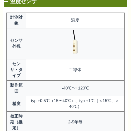
温度センサ
計測対
温度
象
センサ
外観
セン
サ・タ
半導体
イプ
動作範
-40℃〜+120℃
囲
typ.±0.5℃（15〜40℃）、typ.±1℃（＜15℃、＞
精度
40℃）
校正時
期（推
2-5年毎
定）