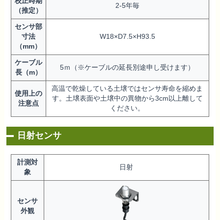
校正時期
2-5年毎
（推定）
センサ部
寸法
W18×D7.5×H93.5
（mm）
ケーブル
5ｍ（※ケーブルの延長別途申し受けます）
長（m）
高温で乾燥している土壌ではセンサ寿命を縮めま
使用上の
す。土壌表面や土壌中の異物から3cm以上離して
注意点
ください。
日射センサ
計測対
日射
象
センサ
外観