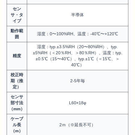
セン
サ・タ
半導体
イプ
動作範
湿度：0〜100%RH、温度：-40℃〜+120℃
囲
湿度：typ.±3.5%RH（20〜80%RH）、typ.
±5%RH（＜20％RH、＞80％RH）、温度：typ.
精度
±0.5℃（15〜40℃）、typ.±1℃（＜15℃、＞
40℃）
校正時
期（推
2-5年毎
定）
センサ
部寸法
L60×18φ
（mm）
ケーブ
ル長
2ｍ（※延長不可）
（m）