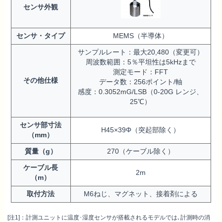
センサ外観
センサ・タイプ
MEMS（半導体）
サンプルレート：最大20,480（変更可）
周波数範囲：5％平坦性は5kHzまで
測定モード：FFT
その他仕様
データ数：256ポイント/軸
感度：0.3052mG/LSB（0-20G レンジ、
25℃）
センサ部寸法
H45×39Φ（突起部除く）
（mm）
質量（g）
270（ケーブル除く）
ケーブル長
2m
（m）
取付方法
M6ねじ、マグネット、接着剤による
[注1]：計測ユニットに温度･湿度センサが搭載されるモデルでは､計測時の消