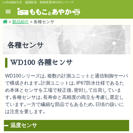
LoRa無線方式 遠隔監視・制御装置WD100シリーズ
>
製品紹介
>
各種センサ
各種センサ
WD100 各種センサ
WD100シリーズは､複数の計測ユニットと通信制御サーバ
で構成されます｡計測ユニットは､IP67防水仕様であるた
め本体とセンサを工場で校正後､密封して出荷していま
す｡各種センサは､長寿命と高精度の両立を考慮し選定し
ています｡一方で繊細な部品でもあるため､日頃の扱いに
は注意を要します｡
温度センサ