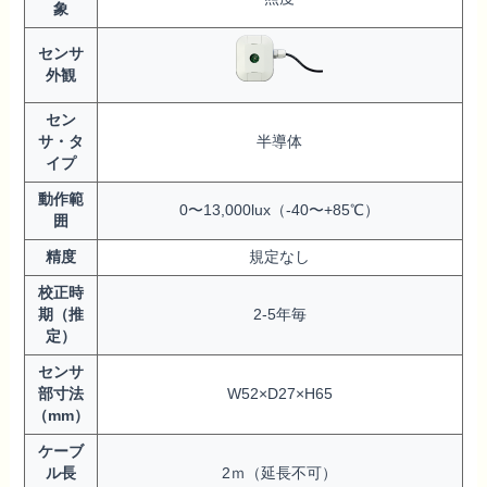
象
センサ
外観
セン
サ・タ
半導体
イプ
動作範
0〜13,000lux（-40〜+85℃）
囲
精度
規定なし
校正時
期（推
2-5年毎
定）
センサ
部寸法
W52×D27×H65
（mm）
ケーブ
ル長
2ｍ（延長不可）