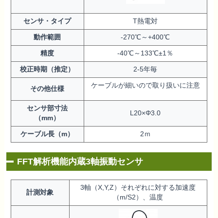
センサ・タイプ
T熱電対
動作範囲
-270℃～+400℃
精度
-40℃～133℃±1％
校正時期（推定）
2-5年毎
ケーブルが細いので取り扱いに注意
その他仕様
センサ部寸法
L20×Φ3.0
（mm）
ケーブル長（m）
2ｍ
FFT解析機能内蔵3軸振動センサ
3軸（X,Y,Z）それぞれに対する加速度
計測対象
（m/S2）、温度