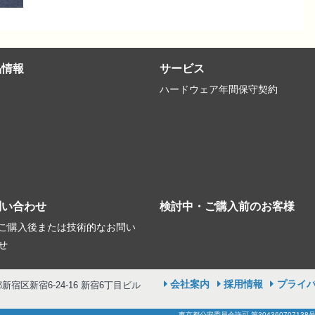
品情報
サービス
ハードウェア年間保守契約
問い合わせ
検討中・ご購入前のお客様
ご購入後または技術的なお問い
せ
会社案内
採用情報
プライ
京都新宿区新宿6-24-16 新宿6丁目ビル
東京都公安委員会許可 第304360707138