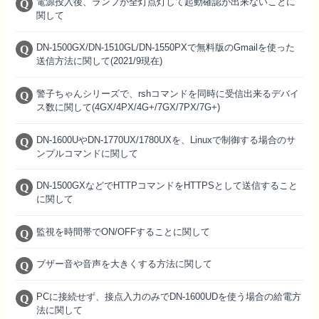
電源投入後、ランプが全灯点灯して起動確認が出来ないことに
関して
DN-1500GX/DN-1510GL/DN-1550PXで無料版のGmailを使った
送信方法に関して(2021/9現在)
警子ちゃんシリーズで、rshコマンドを同時に受信出来るデバイ
ス数に関して(4GX/4PX/4G+/7GX/7PX/7G+)
DN-1600UやDN-1770UX/1780UXを、Linuxで制御する場合のサ
ンプルコマンドに関して
DN-1500GXなどでHTTPコマンドをHTTPSとして送信すること
に関して
監視を時間帯でON/OFFすることに関して
ブザー音や音声を大きくする方法に関して
PCに接続せず、接点入力のみでDN-1600UDを使う場合の給電方
法に関して