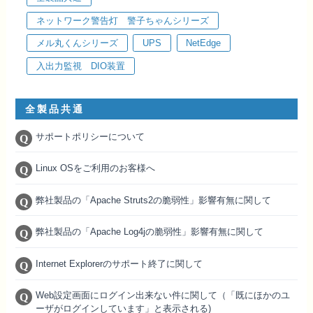
ネットワーク警告灯 警子ちゃんシリーズ
メル丸くんシリーズ
UPS
NetEdge
入出力監視 DIO装置
全製品共通
サポートポリシーについて
Linux OSをご利用のお客様へ
弊社製品の「Apache Struts2の脆弱性」影響有無に関して
弊社製品の「Apache Log4jの脆弱性」影響有無に関して
Internet Explorerのサポート終了に関して
Web設定画面にログイン出来ない件に関して（「既にほかのユ
ーザがログインしています」と表示される)