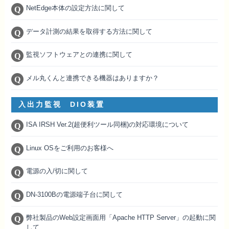
NetEdge本体の設定方法に関して
データ計測の結果を取得する方法に関して
監視ソフトウェアとの連携に関して
メル丸くんと連携できる機器はありますか？
入出力監視 DIO装置
ISA IRSH Ver.2(超便利ツール同梱)の対応環境について
Linux OSをご利用のお客様へ
電源の入/切に関して
DN-3100Bの電源端子台に関して
弊社製品のWeb設定画面用「Apache HTTP Server」の起動に関
して