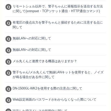
リモートシェル以外で、警子ちゃんに発報指示を送信する方法
に関して(snmpset・TCPソケット通信・HTTP通信コマンド)
有電圧の接点出力を警子ちゃんと接続するために注意する点に
関して
無線LANへの対応に関して
無線LANへの対応に関して
メル丸くんと連携できる機器はありますか？
警子ちゃん/メル丸くんで無線LANキットを使用すると、ノイズ
が鳴る場合がある件に関して
DN-1500GL-WK2を使用する際の注意点に関して
Web設定画面のパスワードがわからなくなった際について
設定したIPアドレスの初期化に関して