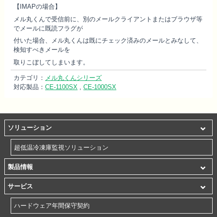
【IMAP
の場合】
メル丸くんで受信前に、別のメールクライアントまたはブラウザ等
でメールに既読フラグが
付いた場合、メル丸くんは既にチェック済みのメールとみなして、
検知すべきメールを
取りこぼしてしまいます。
カテゴリ：
メル丸くんシリーズ
対応製品：
CE-1100SX
,
CE-1000SX
ソリューション
超低温冷凍庫監視ソリューション
製品情報
サービス
ハードウェア年間保守契約