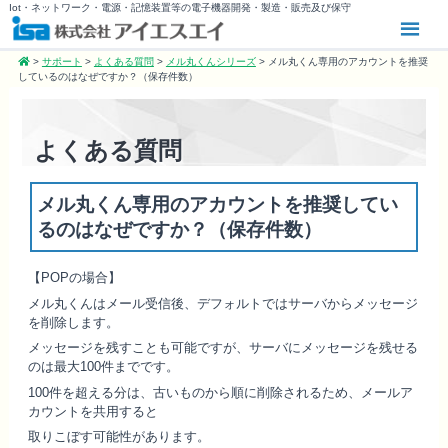
Iot・ネットワーク・電源・記憶装置等の電子機器開発・製造・販売及び保守
>
サポート
>
よくある質問
>
メル丸くんシリーズ
>
メル丸くん専用のアカウントを推奨
しているのはなぜですか？（保存件数）
よくある質問
メル丸くん専用のアカウントを推奨してい
るのはなぜですか？（保存件数）
【POP
の場合】
メル丸くんはメール受信後、デフォルトではサーバからメッセージ
を削除します。
メッセージを残すことも可能ですが、サーバにメッセージを残せる
のは最大100件までです。
100
件を超える分は、古いものから順に削除されるため、メールア
カウントを共用すると
取りこぼす可能性があります。