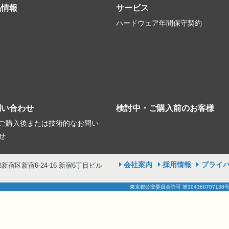
品情報
サービス
ハードウェア年間保守契約
問い合わせ
検討中・ご購入前のお客様
ご購入後または技術的なお問い
せ
会社案内
採用情報
プライ
京都新宿区新宿6-24-16 新宿6丁目ビル
東京都公安委員会許可 第304360707138