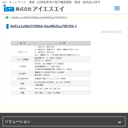
Iot・ネットワーク・電源・記憶装置等の電子機器開発・製造・販売及び保守
>
8e81a1e08d1f308dc4def862ba706326-1
8e81a1e08d1f308dc4def862ba706326-1
2025年12月8日
ソリューション