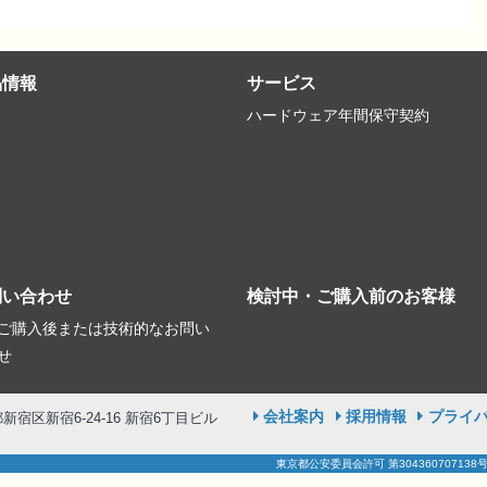
品情報
サービス
ハードウェア年間保守契約
問い合わせ
検討中・ご購入前のお客様
ご購入後または技術的なお問い
せ
会社案内
採用情報
プライ
京都新宿区新宿6-24-16 新宿6丁目ビル
東京都公安委員会許可 第304360707138