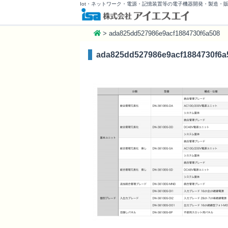
Iot・ネットワーク・電源・記憶装置等の電子機器開発・製造・
>
ada825dd527986e9acf1884730f6a508
ada825dd527986e9acf1884730f6a