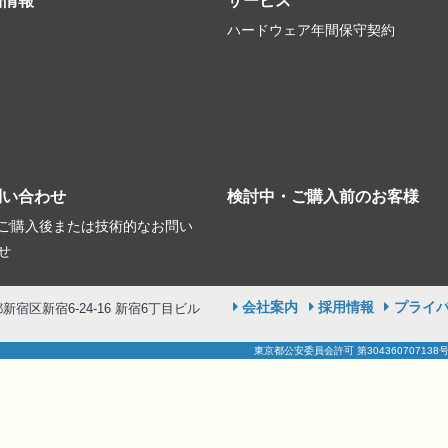
品情報
サービス
ハードウェア年間保守契約
問い合わせ
検討中・ご購入前のお客様
ご購入後または技術的なお問い
せ
会社案内
採用情報
プライ
京都新宿区新宿6-24-16 新宿6丁目ビル
東京都公安委員会許可 第304360707138