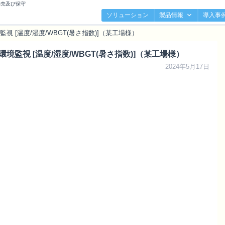
販売及び保守
ソリューション
製品情報
導入事
 [温度/湿度/WBGT(暑さ指数)]（某工場様）
監視 [温度/湿度/WBGT(暑さ指数)]（某工場様）
2024年5月17日