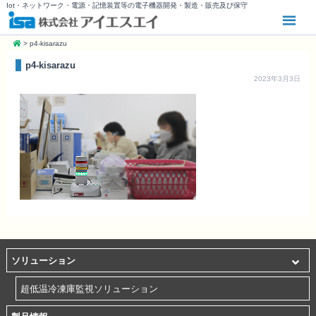
Iot・ネットワーク・電源・記憶装置等の電子機器開発・製造・販売及び保守
>
p4-kisarazu
p4-kisarazu
2023年3月3日
ソリューション
超低温冷凍庫監視ソリューション