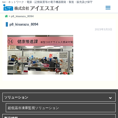
Iot・ネットワーク・電源・記憶装置等の電子機器開発・製造・販売及び保守
>
p8_kisarazu_8094
p8_kisarazu_8094
2023年3月3日
ソリューション
超低温冷凍庫監視ソリューション