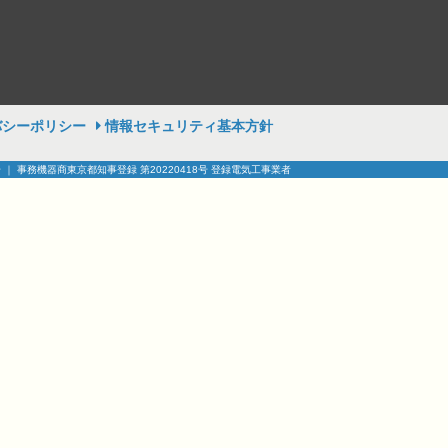
バシーポリシー
情報セキュリティ基本方針
号 ｜ 事務機器商東京都知事登録 第20220418号 登録電気工事業者