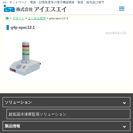
Iot・ネットワーク・電源・記憶装置等の電子機器開発・製造・販売及び保守
>
サポート
>
よくある質問
>
g4p-spec12-1
g4p-spec12-1
2021年9月17日
ソリューション
超低温冷凍庫監視ソリューション
製品情報