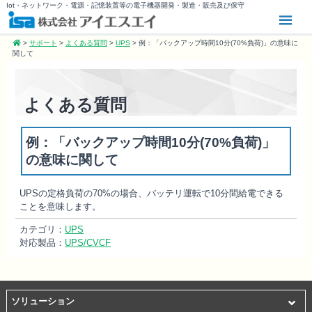
Iot・ネットワーク・電源・記憶装置等の電子機器開発・製造・販売及び保守
>
サポート
>
よくある質問
>
UPS
>
例：「バックアップ時間10分(70%負荷)」の意味に
関して
よくある質問
例：「バックアップ時間10分(70%負荷)」
の意味に関して
UPS
の定格負荷の
70%
の場合、バッテリ運転で
10
分間給電できる
ことを意味
します。
カテゴリ：
UPS
対応製品：
UPS/CVCF
ソリューション