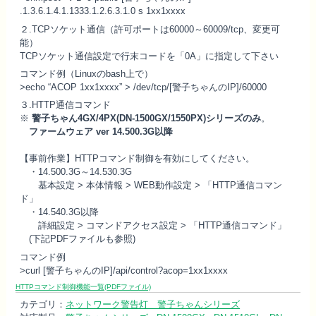
.1.3.6.1.4.1.1333.1.2.6.3.1.0 s 1xx1xxxx
２.TCPソケット通信（許可ポートは60000～60009/tcp、変更可
能）
TCPソケット通信設定で行末コードを「0A」に指定して下さい
コマンド例（Linuxのbash上で）
>echo “ACOP 1xx1xxxx” > /dev/tcp/[警子ちゃんのIP]/60000
３.HTTP通信コマンド
※
警子ちゃん4GX/4PX(DN-1500GX/1550PX)シリーズのみ
。
ファームウェア ver 14.500.3G以降
【事前作業】HTTPコマンド制御を有効にしてください。
・14.500.3G～14.530.3G
基本設定 > 本体情報 > WEB動作設定 > 「HTTP通信コマン
ド」
・14.540.3G以降
詳細設定 > コマンドアクセス設定 > 「HTTP通信コマンド」
(下記PDFファイルも参照)
コマンド例
>curl [警子ちゃんのIP]/api/control?acop=1xx1xxxx
HTTPコマンド制御機能一覧(PDFファイル)
カテゴリ：
ネットワーク警告灯 警子ちゃんシリーズ