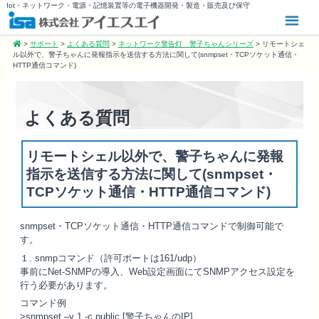
Iot・ネットワーク・電源・記憶装置等の電子機器開発・製造・販売及び保守
>
サポート
>
よくある質問
>
ネットワーク警告灯 警子ちゃんシリーズ
>
リモートシェ
ル以外で、警子ちゃんに発報指示を送信する方法に関して(snmpset・TCPソケット通信・
HTTP通信コマンド)
よくある質問
リモートシェル以外で、警子ちゃんに発報
指示を送信する方法に関して(snmpset・
TCPソケット通信・HTTP通信コマンド)
snmpset・TCPソケット通信・HTTP通信コマンドで制御可能で
す。
１. snmpコマンド（許可ポートは161/udp）
事前にNet-SNMPの導入、Web設定画面にてSNMPアクセス設定を
行う必要があります。
コマンド例
>snmpset –v 1 -c public [警子ちゃんのIP]