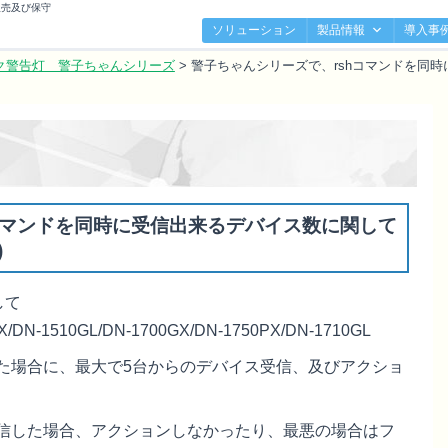
販売及び保守
ソリューション
製品情報
導入事
ク警告灯 警子ちゃんシリーズ
>
警子ちゃんシリーズで、rshコマンドを同
コマンドを同時に受信出来るデバイス数に関して
)
して
N-1510GL/DN-1700GX/DN-1750PX/DN-1710GL
った場合に、最大で5台からのデバイス受信、及びアクショ
送信した場合、アクションしなかったり、最悪の場合はフ