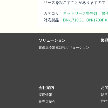
リーズを起こすことがありますので
カテゴリ：
ネットワーク警告灯 警
対応製品：
DN-1710GL
,
DN-1700PX
ソリューション
製
超低温冷凍庫監視ソリューション
会社案内
お
採用情報
製品
合わ
販売店紹介