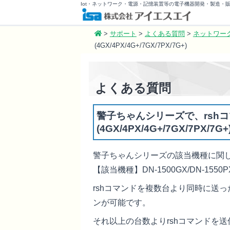
Iot・ネットワーク・電源・記憶装置等の電子機器開発・製造・
>
サポート
>
よくある質問
>
ネットワー
(4GX/4PX/4G+/7GX/7PX/7G+)
よくある質問
警子ちゃんシリーズで、rsh
(4GX/4PX/4G+/7GX/7PX/7G+
警子ちゃんシリーズの該当機種に関
【該当機種】DN-1500GX/DN-1550PX/D
rshコマンドを複数台より同時に送
ンが可能です。
それ以上の台数よりrshコマンドを