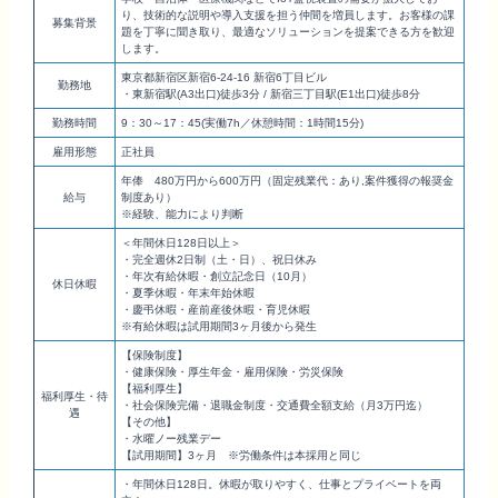
り、技術的な説明や導入支援を担う仲間を増員します。お客様の課
募集背景
題を丁寧に聞き取り、最適なソリューションを提案できる方を歓迎
します。
東京都新宿区新宿6-24-16 新宿6丁目ビル
勤務地
・東新宿駅(A3出口)徒歩3分 / 新宿三丁目駅(E1出口)徒歩8分
勤務時間
9：30～17：45(実働7h／休憩時間：1時間15分)
雇用形態
正社員
年俸 480万円から600万円（固定残業代：あり,案件獲得の報奨金
給与
制度あり）
※経験、能力により判断
＜年間休日128日以上＞
・完全週休2日制（土・日）、祝日休み
・年次有給休暇・創立記念日（10月）
休日休暇
・夏季休暇・年末年始休暇
・慶弔休暇・産前産後休暇・育児休暇
※有給休暇は試用期間3ヶ月後から発生
【保険制度】
・健康保険・厚生年金・雇用保険・労災保険
【福利厚生】
福利厚生・待
・社会保険完備・退職金制度・交通費全額支給（月3万円迄）
遇
【その他】
・水曜ノー残業デー
【試用期間】3ヶ月 ※労働条件は本採用と同じ
・年間休日128日。休暇が取りやすく、仕事とプライベートを両