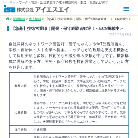
Iot・ネットワーク・電源・記憶装置等の電子機器開発・製造・販売及び保守
>
採用情報
>
求人情報
>
【急募】技術営業職｜開発・保守経験者歓迎！＜ECN掲載中＞
【急募】技術営業職｜開発・保守経験者歓迎！＜ECN掲載中＞
2025年8月29日
自社開発のネットワーク警告灯「警子ちゃん」やIoT監視装置を、
学校・自治体・大手企業へ提案。ニッチながら現場を支える機器と
して採用実績も多数。技術的な相談や導入支援が中心です。機器構
成に理解のある方、開発・保守経験を技術営業として活かしたい方
を歓迎します。
自社開発のネットワーク警告灯「警子ちゃん」やIoT監視装置を中
心に、学校・自治体・製造業・大手企業などへ技術提案。ニッチな
業務内容
がら社会を支える機器が多く、技術的な相談や導入支援が中心で
す。開発・保守経験を活かしたい方、機器構成に理解がある方を歓
迎します。
機器やネットワークに興味があり、学びながら取り組める方を歓迎
します。メーカーやSIerでの営業経験者は優遇。官公庁・大手企業
応募資格
との取引が多いため、丁寧な対応ができる方を求めています。業界
未経験でも意欲があれば応募可能です。年齢不問、男女歓迎、大卒
以上。★履歴書不要の「かんたんエントリー」
採用分類
中途採用
学校・自治体・医療機関などでIoT監視装置の需要が拡大してお