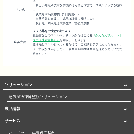
立！
・新しい知識や技術を学び続けられる環境で、スキルアップを後押
その他
し！
・残業月20時間以内（1日実働7h）！
・自己啓発を支援し、成果は評価に反映します
・取引先・納入先は大手企業・官公庁多数
＜＜応募をご検討の方へ＞＞
履歴書なしのスキルマッチングからはじめる
「かんたん求人エント
リー（技術営業）」
を開設しております。
応募方法
連絡先とスキルを入力するだけで、ご相談をラフに始められます。
（ご相談が進みましたら、履歴書や職務経歴書を拝見させていただ
きます。）
ソリューション
超低温冷凍庫監視ソリューション
製品情報
サービス
ハードウェア年間保守契約