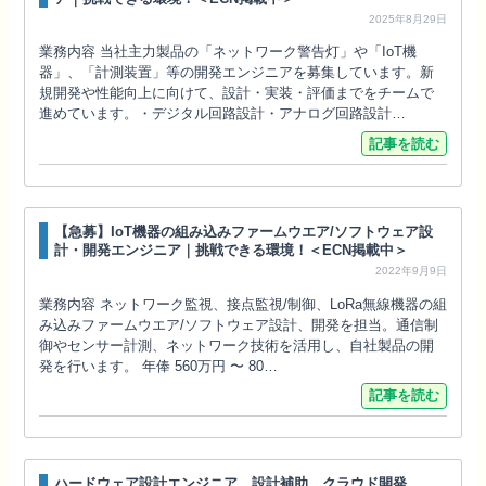
2025年8月29日
業務内容 当社主力製品の「ネットワーク警告灯」や「IoT機
器」、「計測装置」等の開発エンジニアを募集しています。新
規開発や性能向上に向けて、設計・実装・評価までをチームで
進めています。・デジタル回路設計・アナログ回路設計…
記事を読む
【急募】IoT機器の組み込みファームウエア/ソフトウェア設
計・開発エンジニア｜挑戦できる環境！＜ECN掲載中＞
2022年9月9日
業務内容 ネットワーク監視、接点監視/制御、LoRa無線機器の組
み込みファームウエア/ソフトウェア設計、開発を担当。通信制
御やセンサー計測、ネットワーク技術を活用し、自社製品の開
発を行います。 年俸 560万円 〜 80…
記事を読む
ハードウェア設計エンジニア、設計補助、クラウド開発