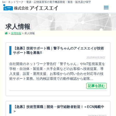
Iot・ネットワーク・電源・記憶装置等の電子機器開発・製造・販売及び保守
求人情報
>
採用情報
>
求人情報
【急募】技術サポート職｜警子ちゃんのアイエスエイが技術
サポート職を募集!!
2025年8月29日
自社開発のネットワーク警告灯「警子ちゃん」やIoT監視装置を
学校・自治体・製造業・大手企業などのお客様へ技術提案、導
入支援、設置・運用支援、お客様からの問い合わせ対応等の技
術サポート業務。社内検証環境での動作確認から顧客…
記事を読む
【急募】技術営業職｜開発・保守経験者歓迎！＜ECN掲載中
＞