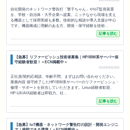
2025年8月29日
自社開発のネットワーク警告灯「警子ちゃん」やIoT監視装置
を、学校・自治体・大手企業へ提案。ニッチながら現場を支え
る機器として採用実績も多数。技術的な相談や導入支援が中心
です。機器構成に理解のある方、開発・保守経験を技術…
記事を読む
【急募】リファービッシュ技術者募集｜HP/IBM系サーバー保
守経験者歓迎！＜ECN掲載中＞
2025年8月29日
正社員/契約応相談、年齢不問、まずはお問い合わせください。
業務内容 保守終了したHP/IBM系サーバーのリファービッシュ・
修理・サポートを担当していただきます。Linux経験者歓迎、
HP-UX/AIX経験者は即戦力。社…
記事を読む
【急募】IoT機器・ネットワーク警告灯の設計・開発エンジニ
ア｜挑戦できる環境！＜ECN掲載中＞