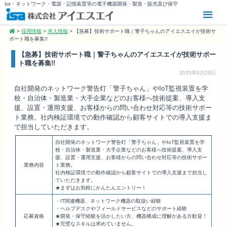
Iot・ネットワーク・電源・記憶装置等の電子機器開発・製造・販売及び保守
>
採用情報
>
求人情報
>
【急募】技術サポート職｜警子ちゃんのアイエスエイが技術サ
ポート職を募集!!
【急募】技術サポート職｜警子ちゃんのアイエスエイが技術サポー
ト職を募集!!
2025年8月29日
自社開発のネットワーク警告灯「警子ちゃん」やIoT監視装置を学
校・自治体・製造業・大手企業などのお客様へ技術提案、導入支
援、設置・運用支援、お客様からの問い合わせ対応等の技術サポー
ト業務。社内検証環境での動作確認から顧客サイトでの導入支援ま
で担当していただきます。
自社開発のネットワーク警告灯「警子ちゃん」やIoT監視装置を学
校・自治体・製造業・大手企業などのお客様へ技術提案、導入支
援、設置・運用支援、お客様からの問い合わせ対応等の技術サポー
業務内容
ト業務。
社内検証環境での動作確認から顧客サイトでの導入支援まで担当し
ていただきます。
★まずはお気軽にかんたんエントリー！
・IT関連機器、ネットワーク機器の取扱い経験
・ヘルプデスクやフィールドサービスなどのサポート経験
応募資格
★開発・保守経験を活かしたい方、機器構成に理解がある方歓迎！
★完璧なスキルは求めていません。