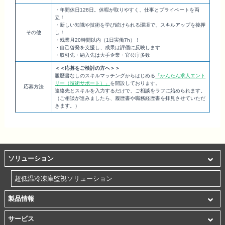
・年間休日128日。休暇が取りやすく、仕事とプライベートを両
立！
・新しい知識や技術を学び続けられる環境で、スキルアップを後押
その他
し！
・残業月20時間以内（1日実働7h）！
・自己啓発を支援し、成果は評価に反映します
・取引先・納入先は大手企業・官公庁多数
＜＜応募をご検討の方へ＞＞
履歴書なしのスキルマッチングからはじめる
「かんたん求人エント
リー（技術サポート）」
を開設しております。
応募方法
連絡先とスキルを入力するだけで、ご相談をラフに始められます。
（ご相談が進みましたら、履歴書や職務経歴書を拝見させていただ
きます。）
ソリューション
超低温冷凍庫監視ソリューション
製品情報
サービス