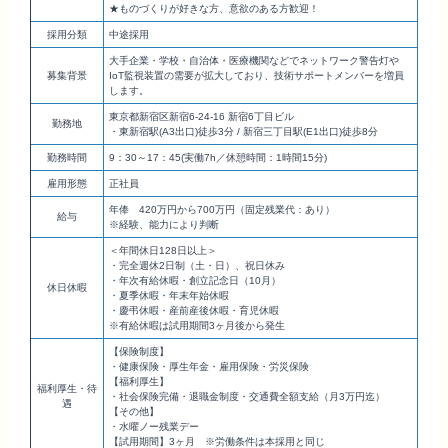
★ものづくりが好きな方、意欲のある方歓迎！
採用分類
中途採用
大手企業・学校・自治体・医療機関などでネットワーク警告灯や
募集背景
IoT監視装置の需要が拡大しており、技術サポートメンバーを増員
します。
東京都新宿区新宿6-24-16 新宿6丁目ビル
勤務地
・東新宿駅(A3出口)徒歩3分 / 新宿三丁目駅(E1出口)徒歩8分
勤務時間
9：30～17：45(実働7h／休憩時間：1時間15分)
雇用形態
正社員
年俸 420万円から700万円（固定残業代：あり）
給与
※経験、能力により判断
＜年間休日128日以上＞
・完全週休2日制（土・日）、祝日休み
・年次有給休暇・創立記念日（10月）
休日休暇
・夏季休暇・年末年始休暇
・慶弔休暇・産前産後休暇・育児休暇
※有給休暇は試用期間3ヶ月後から発生
【保険制度】
・健康保険・厚生年金・雇用保険・労災保険
【福利厚生】
福利厚生・待
・社会保険完備・退職金制度・交通費全額支給（月3万円迄）
遇
【その他】
・水曜ノー残業デー
【試用期間】3ヶ月 ※労働条件は本採用と同じ