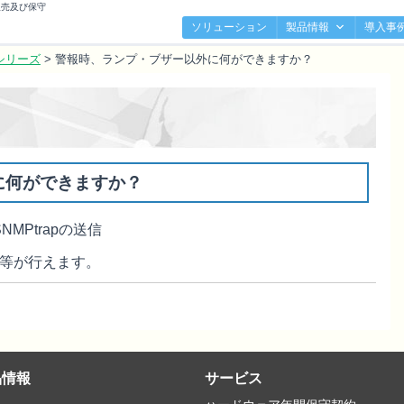
販売及び保守
ソリューション
製品情報
導入事
シリーズ
>
警報時、ランプ・ブザー以外に何ができますか？
に何ができますか？
SNMPtrap
の送信
等が行えます。
品情報
サービス