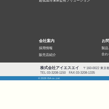
超低温冷凍庫監視ソリューション
会社案内
お
採用情報
製品
合わ
販売店紹介
株式会社アイエスエイ
〒160-0022 東
TEL:03-3208-1150 FAX:03-3208-1335
© 2026 ISA co.,Ltd.