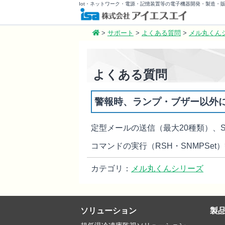
Iot・ネットワーク・電源・記憶装置等の電子機器開発・製造・
>
サポート
>
よくある質問
>
メル丸くん
よくある質問
警報時、ランプ・ブザー以外
定型メールの送信（最大
20
種類）、
コマンドの実行（
RSH
・
SNMPSet
）
カテゴリ：
メル丸くんシリーズ
ソリューション
製