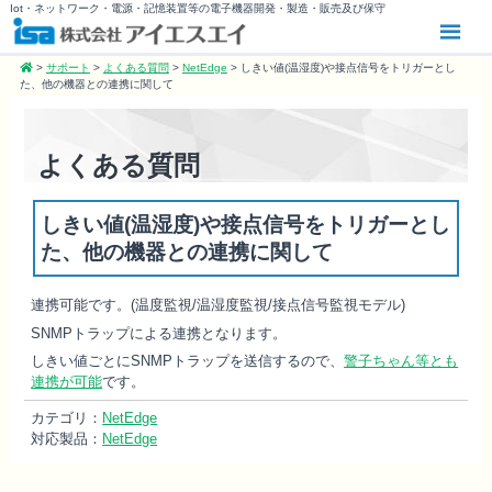
Iot・ネットワーク・電源・記憶装置等の電子機器開発・製造・販売及び保守
>
サポート
>
よくある質問
>
NetEdge
>
しきい値(温湿度)や接点信号をトリガーとし
た、他の機器との連携に関して
よくある質問
しきい値(温湿度)や接点信号をトリガーとし
た、他の機器との連携に関して
連携可能です。(温度監視/温湿度監視/接点信号監視モデル)
SNMPトラップによる連携となります。
しきい値ごとにSNMP
トラップ
を送信するので、
警子ちゃん等とも
連携が可能
です。
カテゴリ：
NetEdge
対応製品：
NetEdge