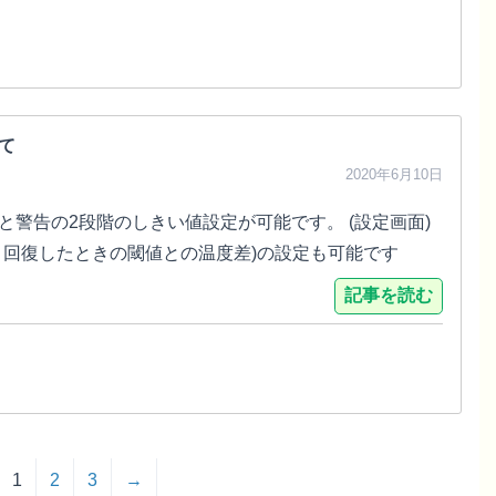
て
2020年6月10日
警告の2段階のしきい値設定が可能です。 (設定画面)
。回復したときの閾値との温度差)の設定も可能です
記事を読む
1
2
3
→