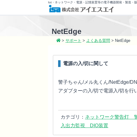
Iot・ネットワーク・電源・記憶装置等の電子機器開発・製造・
NetEdge
>
サポート
>
よくある質問
>
NetEdge
電源の入/切に関して
警子ちゃん/メル丸くん/NetEdge
アダプターの入/切で電源入/切を行
カテゴリ：
ネットワーク警告灯 
入出力監視 DIO装置