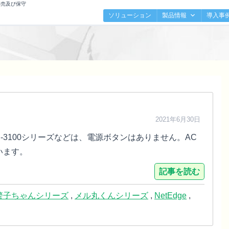
販売及び保守
ソリューション
製品情報
導入事
2021年6月30日
/DN-3100シリーズなどは、電源ボタンはありません。AC
います。
記事を読む
警子ちゃんシリーズ
,
メル丸くんシリーズ
,
NetEdge
,