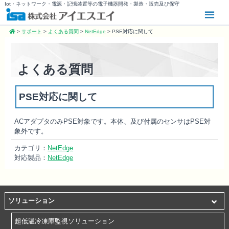
Iot・ネットワーク・電源・記憶装置等の電子機器開発・製造・販売及び保守
>
サポート
>
よくある質問
>
NetEdge
>
PSE対応に関して
よくある質問
PSE対応に関して
AC
アダプタのみ
PSE
対象です。本体、及び付属のセンサは
PSE
対
象外です。
カテゴリ：
NetEdge
対応製品：
NetEdge
ソリューション
超低温冷凍庫監視ソリューション