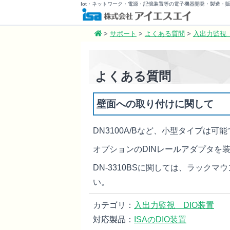
Iot・ネットワーク・電源・記憶装置等の電子機器開発・製造・
>
サポート
>
よくある質問
>
入出力監視 
よくある質問
壁面への取り付けに関して
DN3100A/Bなど、小型タイプは可
オプションのDIN
レールアダプタを
DN-3310BSに関しては、ラック
い。
カテゴリ：
入出力監視 DIO装置
対応製品：
ISAのDIO装置