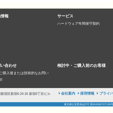
品情報
サービス
ハードウェア年間保守契約
問い合わせ
検討中・ご購入前のお客様
ご購入後または技術的なお問い
せ
会社案内
採用情報
プライ
京都新宿区新宿6-24-16 新宿6丁目ビル
東京都公安委員会許可 第304360707138