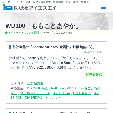
Iot・ネットワーク・電源・記憶装置等の電子機器開発・製造・販売及び保守
WD100「ももことあやか」
>
サポート
>
よくある質問
>
WD100「ももことあやか」
弊社製品の「Apache Struts2の脆弱性」影響有無に関して
2022年4月18日
弊社製品でApacheを利用している「警子ちゃん」シリーズ、
「メル丸くん」などでは、「Apache Struts2」は使用していない
ため脆弱性（CVE-2021-31805）の影響はございません。
記事を読む
カテゴリ：
全製品共通
対応製品：
ISAのDIO装置
,
NetEdge
,
WD100「ももことあや
か」
,
警子ちゃんシリーズ
,
DN-1700GX
,
DN-1500GX
,
DN-
1510GL
,
DN-1550PX
,
メル丸くん