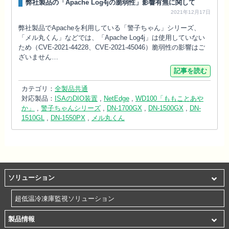
弊社製品の「Apache Log4jの脆弱性」影響有無に関して
2021年12月17日
弊社製品でApacheを利用している「警子ちゃん」シリーズ、
「メル丸くん」などでは、「Apache Log4j」は使用していない
ため（CVE-2021-44228、CVE-2021-45046）脆弱性の影響はご
ざいません…
記事を読む
カテゴリ：
全製品共通
対応製品：
ISAのDIO装置
,
NetEdge
,
WD100「ももことあや
か」
,
警子ちゃんシリーズ
,
DN-1700GX
,
DN-1500GX
,
DN-
1510GL
,
DN-1550PX
,
メル丸くん
ソリューション
超低温冷凍庫監視ソリューション
製品情報