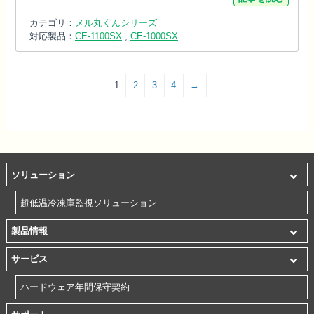
カテゴリ：
メル丸くんシリーズ
対応製品：
CE-1100SX
,
CE-1000SX
1
2
3
4
→
ソリューション
超低温冷凍庫監視ソリューション
製品情報
サービス
ハードウェア年間保守契約