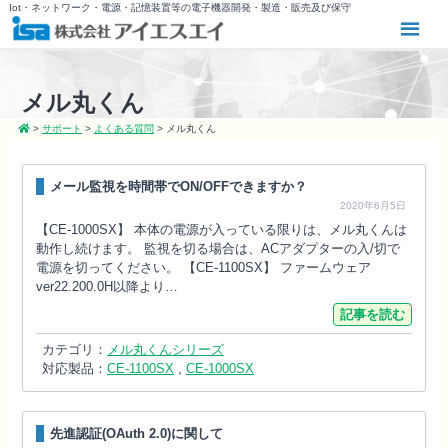
Iot・ネットワーク・電源・記憶装置等の電子機器開発・製造・販売及び保守
メル丸くん
>
サポート
>
よくある質問
>
メル丸くん
メール監視を時間帯でON/OFFできますか？
2020年6月5日
【CE-1000SX】 本体の電源が入っている限りは、メル丸くんは
動作し続けます。 監視を切る場合は、ACアダプターの入/切で
電源を切ってください。 【CE-1100SX】 ファームウェア
ver22.200.0H以降より…
記事を読む
カテゴリ：
メル丸くんシリーズ
対応製品：
CE-1100SX
,
CE-1000SX
先進認証(OAuth 2.0)に関して