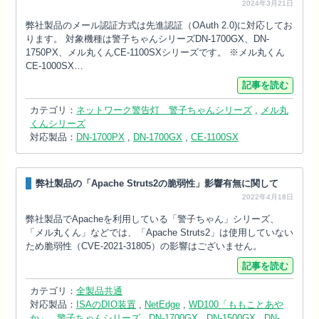
2024年3月21日
弊社製品のメール認証方式は先進認証（OAuth 2.0)に対応してお
ります。 対象機種は警子ちゃんシリーズDN-1700GX、DN-
1750PX、メル丸くんCE-1100SXシリーズです。 ※メル丸くん
CE-1000SX…
記事を読む
カテゴリ：
ネットワーク警告灯 警子ちゃんシリーズ
,
メル丸
くんシリーズ
対応製品：
DN-1700PX
,
DN-1700GX
,
CE-1100SX
弊社製品の「Apache Struts2の脆弱性」影響有無に関して
2022年4月18日
弊社製品でApacheを利用している「警子ちゃん」シリーズ、
「メル丸くん」などでは、「Apache Struts2」は使用していない
ため脆弱性（CVE-2021-31805）の影響はございません。
記事を読む
カテゴリ：
全製品共通
対応製品：
ISAのDIO装置
,
NetEdge
,
WD100「ももことあや
か」
,
警子ちゃんシリーズ
,
DN-1700GX
,
DN-1500GX
,
DN-