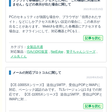
ブラウザで各機器にアクセスした時に「この機器に到達出来
ません」などの表示が出た場合に関して
2021年10月15日
PCのセキュリティが強固な場合や、ブラウザが「信用されたサ
イト」などにしかアクセス出来ない設定の場合に、この表示が
出ることがあります。 WebUIを使用した各機器にアクセスする
場合は、オフラインにして、対応機器とPCを1…
記事を読む
カテゴリ：
全製品共通
対応製品：
ISAのDIO装置
,
NetEdge
,
警子ちゃんシリーズ
,
メル丸くん
メールの対応プロトコルに関して
2020年6月4日
【CE-1000SXシリーズ】 送信はSMTP、受信はPOPとIMAPに
対応、ベーシック認証のみです。 TLSバージョンは1.0までの対
応です。 【CE-1100SXシリーズ】 送信はSMTP、受信はPOPと
IMAPに対…
記事を読む