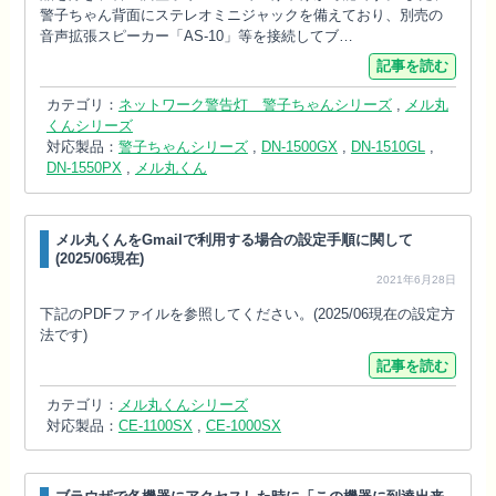
警子ちゃん背面にステレオミニジャックを備えており、別売の
音声拡張スピーカー「AS-10」等を接続してブ…
記事を読む
カテゴリ：
ネットワーク警告灯 警子ちゃんシリーズ
,
メル丸
くんシリーズ
対応製品：
警子ちゃんシリーズ
,
DN-1500GX
,
DN-1510GL
,
DN-1550PX
,
メル丸くん
メル丸くんをGmailで利用する場合の設定手順に関して
(2025/06現在)
2021年6月28日
下記のPDFファイルを参照してください。(2025/06現在の設定方
法です)
記事を読む
カテゴリ：
メル丸くんシリーズ
対応製品：
CE-1100SX
,
CE-1000SX