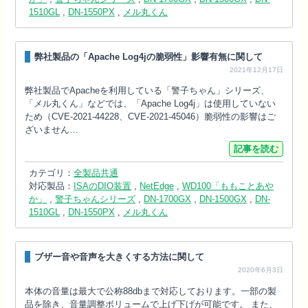
1510GL
,
DN-1550PX
,
メル丸くん
弊社製品の「Apache Log4jの脆弱性」影響有無に関して
2021年12月17日
弊社製品でApacheを利用している「警子ちゃん」シリーズ、
「メル丸くん」などでは、「Apache Log4j」は使用していない
ため（CVE-2021-44228、CVE-2021-45046）脆弱性の影響はご
ざいません…
記事を読む
カテゴリ：
全製品共通
対応製品：
ISAのDIO装置
,
NetEdge
,
WD100「ももことあや
か」
,
警子ちゃんシリーズ
,
DN-1700GX
,
DN-1500GX
,
DN-
1510GL
,
DN-1550PX
,
メル丸くん
ブザー音や音声を大きくする方法に関して
2020年6月3日
本体の音量は最大で公称88dbまで対応しております。一部の製
品を除き、音量調整ボリュームで上げ下げが可能です。 また、