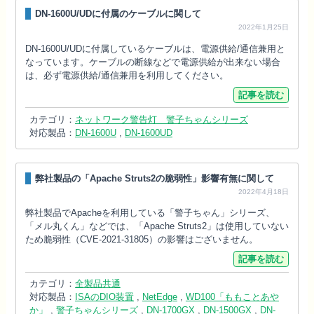
DN-1600U/UDに付属のケーブルに関して
2022年1月25日
DN-1600U/UDに付属しているケーブルは、電源供給/通信兼用と
なっています。ケーブルの断線などで電源供給が出来ない場合
は、必ず電源供給/通信兼用を利用してください。
記事を読む
カテゴリ：
ネットワーク警告灯 警子ちゃんシリーズ
対応製品：
DN-1600U
,
DN-1600UD
弊社製品の「Apache Struts2の脆弱性」影響有無に関して
2022年4月18日
弊社製品でApacheを利用している「警子ちゃん」シリーズ、
「メル丸くん」などでは、「Apache Struts2」は使用していない
ため脆弱性（CVE-2021-31805）の影響はございません。
記事を読む
カテゴリ：
全製品共通
対応製品：
ISAのDIO装置
,
NetEdge
,
WD100「ももことあや
か」
,
警子ちゃんシリーズ
,
DN-1700GX
,
DN-1500GX
,
DN-