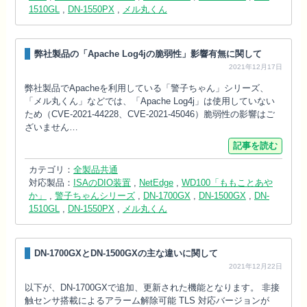
1510GL
,
DN-1550PX
,
メル丸くん
弊社製品の「Apache Log4jの脆弱性」影響有無に関して
2021年12月17日
弊社製品でApacheを利用している「警子ちゃん」シリーズ、
「メル丸くん」などでは、「Apache Log4j」は使用していない
ため（CVE-2021-44228、CVE-2021-45046）脆弱性の影響はご
ざいません…
記事を読む
カテゴリ：
全製品共通
対応製品：
ISAのDIO装置
,
NetEdge
,
WD100「ももことあや
か」
,
警子ちゃんシリーズ
,
DN-1700GX
,
DN-1500GX
,
DN-
1510GL
,
DN-1550PX
,
メル丸くん
DN-1700GXとDN-1500GXの主な違いに関して
2021年12月22日
以下が、DN-1700GXで追加、更新された機能となります。 非接
触センサ搭載によるアラーム解除可能 TLS 対応バージョンが