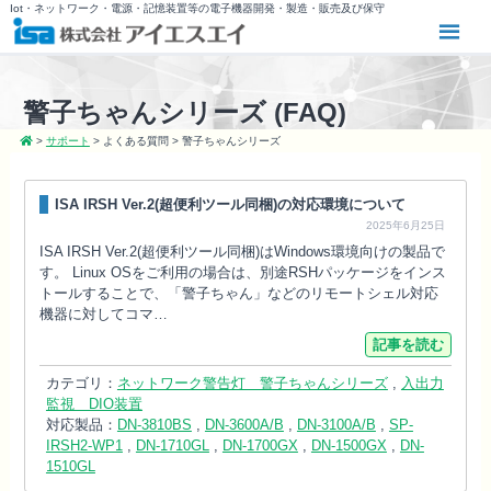
Iot・ネットワーク・電源・記憶装置等の電子機器開発・製造・販売及び保守
警子ちゃんシリーズ (FAQ)
>
サポート
>
よくある質問
>
警子ちゃんシリーズ
ISA IRSH Ver.2(超便利ツール同梱)の対応環境について
2025年6月25日
ISA IRSH Ver.2(超便利ツール同梱)はWindows環境向けの製品で
す。 Linux OSをご利用の場合は、別途RSHパッケージをインス
トールすることで、「警子ちゃん」などのリモートシェル対応
機器に対してコマ…
記事を読む
カテゴリ：
ネットワーク警告灯 警子ちゃんシリーズ
,
入出力
監視 DIO装置
対応製品：
DN-3810BS
,
DN-3600A/B
,
DN-3100A/B
,
SP-
IRSH2-WP1
,
DN-1710GL
,
DN-1700GX
,
DN-1500GX
,
DN-
1510GL