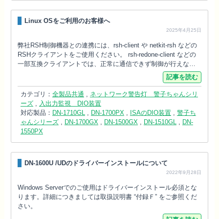
Linux OSをご利用のお客様へ
2025年4月25日
弊社RSH制御機器との連携には、rsh-client や netkit-rsh などの
RSHクライアントをご使用ください。 rsh-redone-client などの
一部互換クライアントでは、正常に通信できず制御が行えな…
記事を読む
カテゴリ：
全製品共通
,
ネットワーク警告灯 警子ちゃんシリ
ーズ
,
入出力監視 DIO装置
対応製品：
DN-1710GL
,
DN-1700PX
,
ISAのDIO装置
,
警子ち
ゃんシリーズ
,
DN-1700GX
,
DN-1500GX
,
DN-1510GL
,
DN-
1550PX
DN-1600U /UDのドライバーインストールについて
2022年9月28日
Windows Serverでのご使用はドライバーインストール必須とな
ります。詳細につきましては取扱説明書 “付録Ｆ” をご参照くだ
さい。