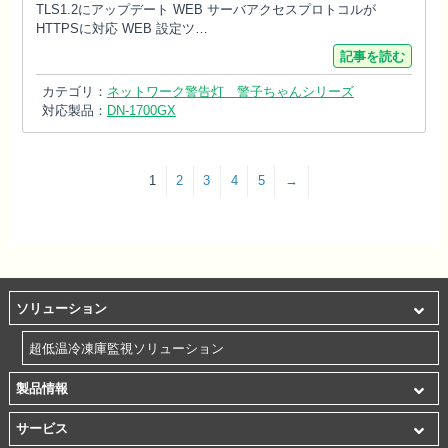
TLS1.2にアップデート WEB サーバアクセスプロトコルが
HTTPSに対応 WEB 設定ツ…
記事を読む
カテゴリ：
ネットワーク警告灯 警子ちゃんシリーズ
対応製品：
DN-1700GX
1
2
3
4
5
→
ソリューション
超低温冷凍庫監視ソリューション
製品情報
サービス